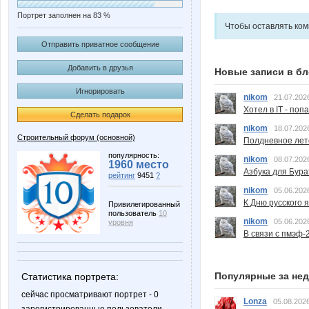
Портрет заполнен на 83 %
Чтобы оставлять ко
Отправить приватное сообщение
Добавить в друзья
Новые записи в бл
Игнорировать
nikom
21.07.202
Хотел в IT - поп
Сделать подарок
nikom
18.07.202
Строительный форум (основной)
Полдневное лет
популярность:
nikom
08.07.202
1960 место
Азбука для Бура
рейтинг
9451
?
nikom
05.06.202
К Дню русского 
Привилегированный
пользователь
10
nikom
05.06.202
уровня
В связи с пмэф-
Популярные за не
Статистика портрета:
сейчас просматривают портрет - 0
Lonza
05.08.2026