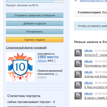
www.komtender.ru vko
Портрет заполнен на 83 %
0 комментариев
. Ва
Отправить приватное сообщение
Добавить в друзья
Чтобы оставлять ко
Игнорировать
Сделать подарок
Новые записи в бл
Строительный форум (основной)
nikom
21.07.202
популярность:
Хотел в IT - поп
1960 место
рейтинг
9451
?
nikom
18.07.202
Полдневное лет
Привилегированный
nikom
08.07.202
пользователь
10
Азбука для Бура
уровня
nikom
05.06.202
К Дню русского 
nikom
05.06.202
Статистика портрета:
В связи с пмэф-
сейчас просматривают портрет - 0