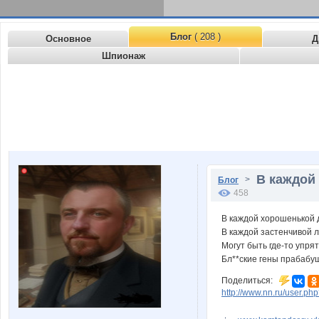
Блог
( 208 )
Основное
Д
Шпионаж
В каждой 
>
Блог
458
В каждой хорошенькой 
В каждой застенчивой 
Могут быть где-то упря
Бл**ские гены прабабу
Поделиться:
http://www.nn.ru/user.