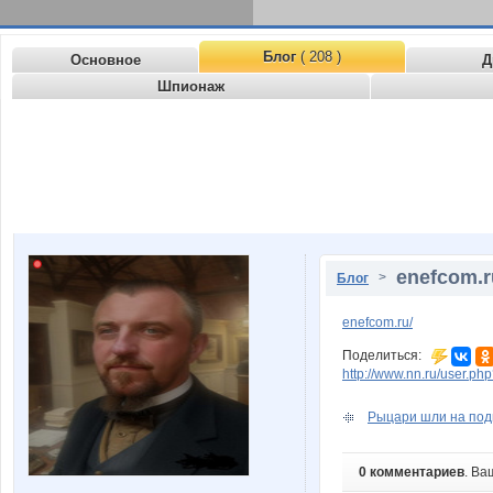
Блог
( 208 )
Основное
Д
Шпионаж
enefcom.r
>
Блог
enefcom.ru/
Поделиться:
http://www.nn.ru/user.
Рыцари шли на подви
0 комментариев
. Ва