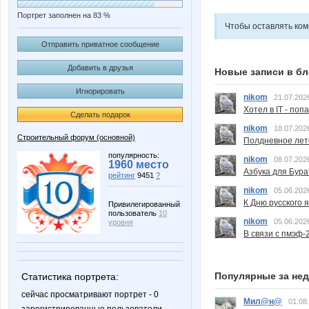
Портрет заполнен на 83 %
Чтобы оставлять ко
Отправить приватное сообщение
Добавить в друзья
Новые записи в бл
Игнорировать
nikom
21.07.202
Хотел в IT - поп
Сделать подарок
nikom
18.07.202
Строительный форум (основной)
Полдневное лет
популярность:
nikom
08.07.202
1960 место
Азбука для Бура
рейтинг
9451
?
nikom
05.06.202
К Дню русского 
Привилегированный
пользователь
10
nikom
05.06.202
уровня
В связи с пмэф-
Популярные за не
Статистика портрета:
сейчас просматривают портрет - 0
Мил@н@
01.08